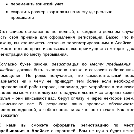
переменить воинский учет
сократить размер квартплаты по месту где реально
проживаете
Этот список естественно не полный, в каждом отдельном случа
есть своя причина для оформления регистрации. Важно, что п
закону, вы становитесь легально зарегистрированным в Алейске 
имеете полное право использовать все преимущества которые дас
регистрация по месту пребывания.
Согласно букве закона,
регистрация по месту пребывания 
Алейске
должна быть выполнена только с согласия собственник
помещения. Не редко получается, что самостоятельный поис
вариантов ни к чему не приводит, тем более если необходи
определенный район города, например, для устройства в гимназию
Так же вы можете столкнуться с надувательством со стороны хозяе
жилья - они вписывают вас, берут оплату и через некторое врем
выписывают вас. В результате ваша прописка обозначаетс
неподтвержденной, а собственник ни за что не отвечает. Как этог
избежать?
С нами вы сможете
оформить регистрацию по мест
пребывания в Алейске
с гарантией! Вам не нужно будет искат