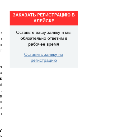
ЗАКАЗАТЬ РЕГИСТРАЦИЮ В
АЛЕЙСКЕ
Оставьте вашу заявку и мы
е
обязательно ответим в
о
рабочее время
и
т
Оставить заявку на
регистрацию
в
а
к
м
.
в
я
я
о
у
ь