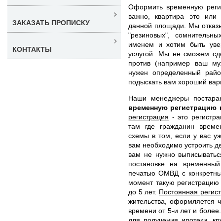
Оформить временную реги
важно, квартира это или
ЗАКАЗАТЬ ПРОПИСКУ
данной площади. Мы отказ
"резиновых", сомнительн
именем и хотим быть уве
КОНТАКТЫ
услугой. Мы не сможем сд
против (например ваш муж
нужен определенный райо
подыскать вам хороший вар
Наши менеджеры постара
временную регистрацию 
регистрация
- это регистра
там где гражданин време
схемы в том, если у вас у
вам необходимо устроить де
вам не нужно выписыватьс
постановке на временный
печатью ОМВД с конкретны
момент такую регистрацию
до 5 лет.
Постоянная регис
жительства, оформляется 
времени от 5-и лет и более
для получения ипотеки, кр